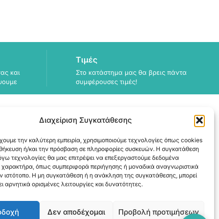
Τιμές
ας και
Στο κατάστημα μας θα βρεις πάντα
ψουμε
συμφέρουσες τιμές!
Διαχείριση Συγκατάθεσης
χουμε την καλύτερη εμπειρία, χρησιμοποιούμε τεχνολογίες όπως cookies
ΠΛΗΡΟΦΟΡΙΕΣ
οθήκευση ή/και την πρόσβαση σε πληροφορίες συσκευών. Η συγκατάθεση
λόγω τεχνολογίες θα μας επιτρέψει να επεξεργαστούμε δεδομένα
ΑΠΟΣΤΟΛΗ
 χαρακτήρα, όπως συμπεριφορά περιήγησης ή μοναδικά αναγνωριστικά
ΕΞΟΦΛΗΣΗ
ν ιστότοπο. Η μη συγκατάθεση ή η ανάκληση της συγκατάθεσης, μπορεί
ι αρνητικά ορισμένες λειτουργίες και δυνατότητες.
οδοχή
Δεν αποδέχομαι
Προβολή προτιμήσεων