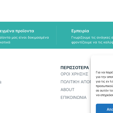
εγμένα προϊοντα
Εμπειρία
οϊοντα μας είναι δοκιμασμένα
Γνωρίζουμε τις ανάγκες σ
οιοτικά
φροντίζουμε να τις καλύ
ΠΕΡΙΣΣΟΤΕΡΑ
Για να παρέ
ΟΡΟΙ ΧΡΗΣΗΣ
για την απ
ΠΟΛΙΤΙΚΗ ΑΠΟΡΡΗΤΟΥ
για τις εν 
ά
προσωπικού
ABOUT
σε αυτόν το
να επηρεάσε
ΕΠΙΚΟΙΝΩΝΙΑ
Απ