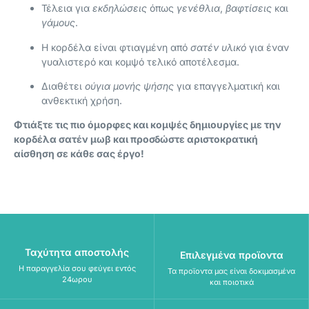
Τέλεια για
εκδηλώσεις
όπως
γενέθλια
,
βαφτίσεις
και
γάμους
.
Η κορδέλα είναι φτιαγμένη από
σατέν υλικό
για έναν
γυαλιστερό και κομψό τελικό αποτέλεσμα.
Διαθέτει
ούγια μονής ψήσης
για επαγγελματική και
ανθεκτική χρήση.
Φτιάξτε τις πιο όμορφες και κομψές δημιουργίες με την
κορδέλα σατέν μωβ και προσδώστε αριστοκρατική
αίσθηση σε κάθε σας έργο!
Ταχύτητα αποστολής
Επιλεγμένα προϊοντα
Η παραγγελία σου φεύγει εντός
Τα προϊοντα μας είναι δοκιμασμένα
24ωρου
και ποιοτικά