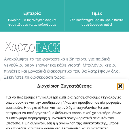
Εμπειρία
Τιμές
Γνωρίζουμε τις ανάγκες σας και
Στο κατάστημα μας θα βρεις πάντα
φροντίζουμε να τις καλύψουμε
συμφέρουσες τιμές!
Ανακαλύψτε τα πιο φανταστικά είδη πάρτυ για παιδικά
γενέθλια, baby shower και κάθε γιορτή! Μπαλόνια, κεριά,
πινιάτες και μοναδικά διακοσμητικά που θα λατρέψουν όλοι.
Ξεκινήστε τη διασκέδαση τώρα!
Διαχείριση Συγκατάθεσης
ΠΕΡΙΣΣΟΤΕΡΑ
Για να παρέχουμε την καλύτερη εμπειρία, χρησιμοποιούμε τεχνολογίες
ΟΡΟΙ ΧΡΗΣΗΣ
όπως cookies για την αποθήκευση ή/και την πρόσβαση σε πληροφορίες
ΠΟΛΙΤΙΚΗ ΑΠΟΡΡΗΤΟΥ
συσκευών. Η συγκατάθεση για τις εν λόγω τεχνολογίες θα μας
επιτρέψει να επεξεργαστούμε δεδομένα προσωπικού χαρακτήρα, όπως
ABOUT
συμπεριφορά περιήγησης ή μοναδικά αναγνωριστικά σε αυτόν τον
ΕΠΙΚΟΙΝΩΝΙΑ
ιστότοπο. Η μη συγκατάθεση ή η ανάκληση της συγκατάθεσης, μπορεί
να επηρεάσει αρνητικά ορισμένες λειτουργίες και δυνατότητες.