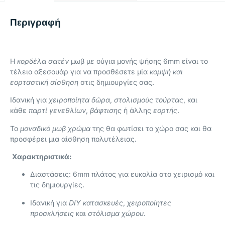
Περιγραφή
Η
κορδέλα σατέν
μωβ με ούγια μονής ψήσης 6mm είναι το
τέλειο αξεσουάρ για να προσθέσετε μία
κομψή και
εορταστική αίσθηση
στις δημιουργίες σας.
Ιδανική για
χειροποίητα δώρα
,
στολισμούς τούρτας
, και
κάθε
παρτί γενεθλίων
,
βάφτισης
ή άλλης
εορτής
.
Το
μοναδικό μωβ χρώμα
της θα φωτίσει το χώρο σας και θα
προσφέρει μια αίσθηση πολυτέλειας.
Χαρακτηριστικά:
Διαστάσεις: 6mm πλάτος για ευκολία στο χειρισμό και
τις δημιουργίες.
Ιδανική για
DIY κατασκευές
,
χειροποίητες
προσκλήσεις
και
στόλισμα χώρου
.