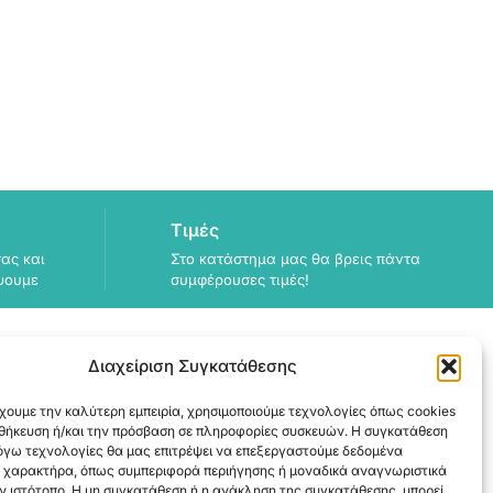
Τιμές
ας και
Στο κατάστημα μας θα βρεις πάντα
ψουμε
συμφέρουσες τιμές!
Διαχείριση Συγκατάθεσης
χουμε την καλύτερη εμπειρία, χρησιμοποιούμε τεχνολογίες όπως cookies
ΠΛΗΡΟΦΟΡΙΕΣ
οθήκευση ή/και την πρόσβαση σε πληροφορίες συσκευών. Η συγκατάθεση
λόγω τεχνολογίες θα μας επιτρέψει να επεξεργαστούμε δεδομένα
ΑΠΟΣΤΟΛΗ
 χαρακτήρα, όπως συμπεριφορά περιήγησης ή μοναδικά αναγνωριστικά
ΕΞΟΦΛΗΣΗ
ν ιστότοπο. Η μη συγκατάθεση ή η ανάκληση της συγκατάθεσης, μπορεί