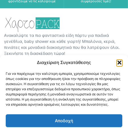
φροντίζουμε να τις καλύψουμε
συμφέρουσες τιμές!
Ανακαλύψτε τα πιο φανταστικά είδη πάρτυ για παιδικά
γενέθλια, baby shower και κάθε γιορτή! Μπαλόνια, κεριά,
πινιάτες και μοναδικά διακοσμητικά που θα λατρέψουν όλοι.
Ξεκινήστε τη διασκέδαση τώρα!
Διαχείριση Συγκατάθεσης
ΠΕΡΙΣΣΟΤΕΡΑ
Για να παρέχουμε την καλύτερη εμπειρία, χρησιμοποιούμε τεχνολογίες
ΟΡΟΙ ΧΡΗΣΗΣ
όπως cookies για την αποθήκευση ή/και την πρόσβαση σε πληροφορίες
ΠΟΛΙΤΙΚΗ ΑΠΟΡΡΗΤΟΥ
συσκευών. Η συγκατάθεση για τις εν λόγω τεχνολογίες θα μας
επιτρέψει να επεξεργαστούμε δεδομένα προσωπικού χαρακτήρα, όπως
ABOUT
συμπεριφορά περιήγησης ή μοναδικά αναγνωριστικά σε αυτόν τον
ΕΠΙΚΟΙΝΩΝΙΑ
ιστότοπο. Η μη συγκατάθεση ή η ανάκληση της συγκατάθεσης, μπορεί
να επηρεάσει αρνητικά ορισμένες λειτουργίες και δυνατότητες.
ΠΛΗΡΟΦΟΡΙΕΣ
Αποδοχή
ΑΠΟΣΤΟΛΗ