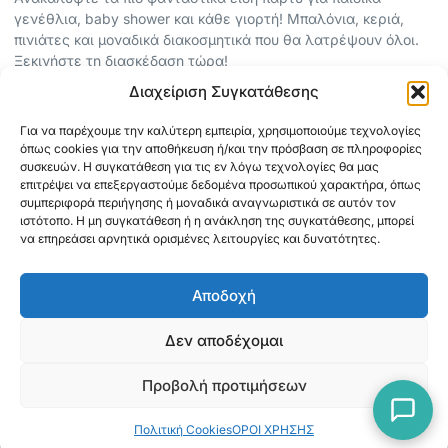
γενέθλια, baby shower και κάθε γιορτή! Μπαλόνια, κεριά,
πινιάτες και μοναδικά διακοσμητικά που θα λατρέψουν όλοι.
Ξεκινήστε τη διασκέδαση τώρα!
Διαχείριση Συγκατάθεσης
ΠΕΡΙΣΣΟΤΕΡΑ
Για να παρέχουμε την καλύτερη εμπειρία, χρησιμοποιούμε τεχνολογίες
ΟΡΟΙ ΧΡΗΣΗΣ
όπως cookies για την αποθήκευση ή/και την πρόσβαση σε πληροφορίες
ΠΟΛΙΤΙΚΗ ΑΠΟΡΡΗΤΟΥ
συσκευών. Η συγκατάθεση για τις εν λόγω τεχνολογίες θα μας
επιτρέψει να επεξεργαστούμε δεδομένα προσωπικού χαρακτήρα, όπως
ABOUT
συμπεριφορά περιήγησης ή μοναδικά αναγνωριστικά σε αυτόν τον
ΕΠΙΚΟΙΝΩΝΙΑ
ιστότοπο. Η μη συγκατάθεση ή η ανάκληση της συγκατάθεσης, μπορεί
να επηρεάσει αρνητικά ορισμένες λειτουργίες και δυνατότητες.
ΠΛΗΡΟΦΟΡΙΕΣ
Αποδοχή
ΑΠΟΣΤΟΛΗ
ΕΞΟΦΛΗΣΗ
Δεν αποδέχομαι
Προβολή προτιμήσεων
Copyright © 2026 Mediaspot.gr Κατασκευή ιστοσελίδων
Πολιτική Cookies
ΟΡΟΙ ΧΡΗΣΗΣ