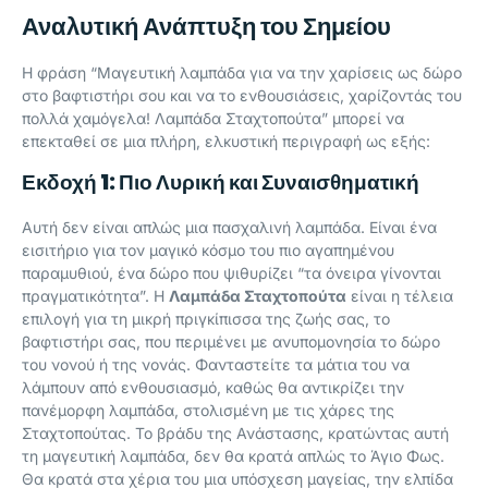
Αναλυτική Ανάπτυξη του Σημείου
Η φράση “Μαγευτική λαμπάδα για να την χαρίσεις ως δώρο
στο βαφτιστήρι σου και να το ενθουσιάσεις, χαρίζοντάς του
πολλά χαμόγελα! Λαμπάδα Σταχτοπούτα” μπορεί να
επεκταθεί σε μια πλήρη, ελκυστική περιγραφή ως εξής:
Εκδοχή 1: Πιο Λυρική και Συναισθηματική
Αυτή δεν είναι απλώς μια πασχαλινή λαμπάδα. Είναι ένα
εισιτήριο για τον μαγικό κόσμο του πιο αγαπημένου
παραμυθιού, ένα δώρο που ψιθυρίζει “τα όνειρα γίνονται
πραγματικότητα”. Η
Λαμπάδα Σταχτοπούτα
είναι η τέλεια
επιλογή για τη μικρή πριγκίπισσα της ζωής σας, το
βαφτιστήρι σας, που περιμένει με ανυπομονησία το δώρο
του νονού ή της νονάς. Φανταστείτε τα μάτια του να
λάμπουν από ενθουσιασμό, καθώς θα αντικρίζει την
πανέμορφη λαμπάδα, στολισμένη με τις χάρες της
Σταχτοπούτας. Το βράδυ της Ανάστασης, κρατώντας αυτή
τη μαγευτική λαμπάδα, δεν θα κρατά απλώς το Άγιο Φως.
Θα κρατά στα χέρια του μια υπόσχεση μαγείας, την ελπίδα