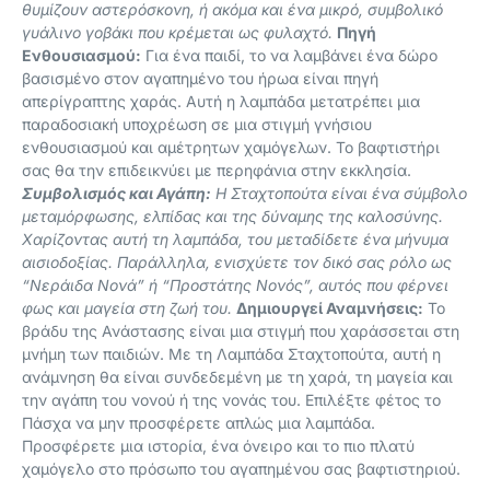
θυμίζουν αστερόσκονη, ή ακόμα και ένα μικρό, συμβολικό
γυάλινο γοβάκι που κρέμεται ως φυλαχτό.
Πηγή
Ενθουσιασμού:
Για ένα παιδί, το να λαμβάνει ένα δώρο
βασισμένο στον αγαπημένο του ήρωα είναι πηγή
απερίγραπτης χαράς. Αυτή η λαμπάδα μετατρέπει μια
παραδοσιακή υποχρέωση σε μια στιγμή γνήσιου
ενθουσιασμού και αμέτρητων χαμόγελων. Το βαφτιστήρι
σας θα την επιδεικνύει με περηφάνια στην εκκλησία.
Συμβολισμός και Αγάπη:
Η Σταχτοπούτα είναι ένα σύμβολο
μεταμόρφωσης, ελπίδας και της δύναμης της καλοσύνης.
Χαρίζοντας αυτή τη λαμπάδα, του μεταδίδετε ένα μήνυμα
αισιοδοξίας. Παράλληλα, ενισχύετε τον δικό σας ρόλο ως
“Νεράιδα Νονά” ή “Προστάτης Νονός”, αυτός που φέρνει
φως και μαγεία στη ζωή του.
Δημιουργεί Αναμνήσεις:
Το
βράδυ της Ανάστασης είναι μια στιγμή που χαράσσεται στη
μνήμη των παιδιών. Με τη Λαμπάδα Σταχτοπούτα, αυτή η
ανάμνηση θα είναι συνδεδεμένη με τη χαρά, τη μαγεία και
την αγάπη του νονού ή της νονάς του. Επιλέξτε φέτος το
Πάσχα να μην προσφέρετε απλώς μια λαμπάδα.
Προσφέρετε μια ιστορία, ένα όνειρο και το πιο πλατύ
χαμόγελο στο πρόσωπο του αγαπημένου σας βαφτιστηριού.