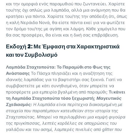
και την ομορφιά ενός παραμυθιού που ζωντανεύει. Χαρίστε
του/της όχι απλώς μια λαμπάδα, αλλά μια ανάμνηση που θα
κρατήσει για πάντα. Χαρίστε του/της την απόδειξη ότι, όπως
η καλή Νεράιδα Νονά, θα είστε πάντα εκεί για να φωτίζετε
τον δρόμο του/της με αγάπη και λάμψη. Κάθε χαμόγελο που
θα σας προσφέρει, θα είναι και η δική σας επιβράβευση.
Εκδοχή 2: Με Έμφαση στα Χαρακτηριστικά
και τον Συμβολισμό
Λαμπάδα Σταχτοπούτα: Το Παραμύθι στο Φως της
Ανάστασης
Το Πάσχα πλησιάζει και η αναζήτηση της
ιδανικής λαμπάδας για το βαφτιστήρι σας ξεκινά. Γιατί να
συμβιβαστείτε με κάτι συνηθισμένο, όταν μπορείτε να
προσφέρετε μια εμπειρία βγαλμένη από παραμύθι;
Τι κάνει
τη Λαμπάδα Σταχτοπούτα τόσο ξεχωριστή;
Μαγευτικός
Σχεδιασμός:
Η λαμπάδα είναι περίτεχνα διακοσμημένη με
στοιχεία που παραπέμπουν κατευθείαν στην ιστορία της
Σταχτοπούτας. Μπορεί να περιλαμβάνει μια κομψή φιγούρα
της πριγκίπισσας, λεπτές κορδέλες σε αποχρώσεις του
γαλάζιου και του ασημί, λαμπερές πινελιές από glitter που