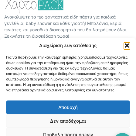
Ανακαλύψτε τα πιο φανταστικά είδη πάρτυ για παιδικά
γενέθλια, baby shower και κάθε γιορτή! Μπαλόνια, κεριά,
πινιάτες και μοναδικά διακοσμητικά που θα λατρέψουν όλοι.
Ξεκινήστε τη διασκέδαση τώρα!
Διαχείριση Συγκατάθεσης
ΠΕΡΙΣΣΟΤΕΡΑ
Για να παρέχουμε την καλύτερη εμπειρία, χρησιμοποιούμε τεχνολογίες
ΟΡΟΙ ΧΡΗΣΗΣ
όπως cookies για την αποθήκευση ή/και την πρόσβαση σε πληροφορίες
ΠΟΛΙΤΙΚΗ ΑΠΟΡΡΗΤΟΥ
συσκευών. Η συγκατάθεση για τις εν λόγω τεχνολογίες θα μας
επιτρέψει να επεξεργαστούμε δεδομένα προσωπικού χαρακτήρα, όπως
ABOUT
συμπεριφορά περιήγησης ή μοναδικά αναγνωριστικά σε αυτόν τον
ΕΠΙΚΟΙΝΩΝΙΑ
ιστότοπο. Η μη συγκατάθεση ή η ανάκληση της συγκατάθεσης, μπορεί
να επηρεάσει αρνητικά ορισμένες λειτουργίες και δυνατότητες.
ΠΛΗΡΟΦΟΡΙΕΣ
Αποδοχή
ΑΠΟΣΤΟΛΗ
ΕΞΟΦΛΗΣΗ
Δεν αποδέχομαι
Προβολή προτιμήσεων