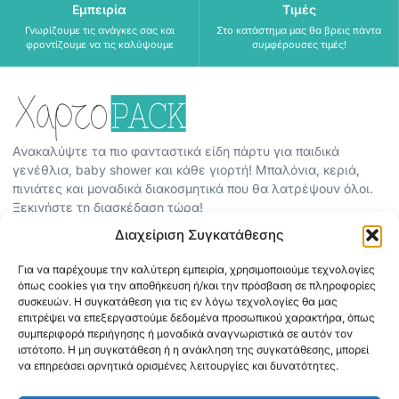
Εμπειρία
Τιμές
Γνωρίζουμε τις ανάγκες σας και
Στο κατάστημα μας θα βρεις πάντα
φροντίζουμε να τις καλύψουμε
συμφέρουσες τιμές!
Ανακαλύψτε τα πιο φανταστικά είδη πάρτυ για παιδικά
γενέθλια, baby shower και κάθε γιορτή! Μπαλόνια, κεριά,
πινιάτες και μοναδικά διακοσμητικά που θα λατρέψουν όλοι.
Ξεκινήστε τη διασκέδαση τώρα!
Διαχείριση Συγκατάθεσης
ΠΕΡΙΣΣΟΤΕΡΑ
Για να παρέχουμε την καλύτερη εμπειρία, χρησιμοποιούμε τεχνολογίες
ΟΡΟΙ ΧΡΗΣΗΣ
όπως cookies για την αποθήκευση ή/και την πρόσβαση σε πληροφορίες
ΠΟΛΙΤΙΚΗ ΑΠΟΡΡΗΤΟΥ
συσκευών. Η συγκατάθεση για τις εν λόγω τεχνολογίες θα μας
επιτρέψει να επεξεργαστούμε δεδομένα προσωπικού χαρακτήρα, όπως
ABOUT
συμπεριφορά περιήγησης ή μοναδικά αναγνωριστικά σε αυτόν τον
ΕΠΙΚΟΙΝΩΝΙΑ
ιστότοπο. Η μη συγκατάθεση ή η ανάκληση της συγκατάθεσης, μπορεί
να επηρεάσει αρνητικά ορισμένες λειτουργίες και δυνατότητες.