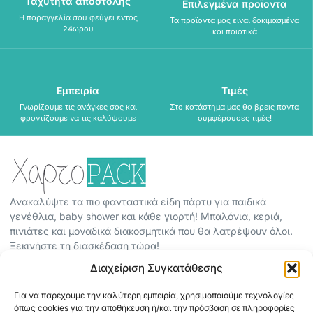
Ταχύτητα αποστολής
Επιλεγμένα προϊοντα
Η παραγγελία σου φεύγει εντός
Τα προϊοντα μας είναι δοκιμασμένα
24ωρου
και ποιοτικά
Εμπειρία
Τιμές
Γνωρίζουμε τις ανάγκες σας και
Στο κατάστημα μας θα βρεις πάντα
φροντίζουμε να τις καλύψουμε
συμφέρουσες τιμές!
Ανακαλύψτε τα πιο φανταστικά είδη πάρτυ για παιδικά
γενέθλια, baby shower και κάθε γιορτή! Μπαλόνια, κεριά,
πινιάτες και μοναδικά διακοσμητικά που θα λατρέψουν όλοι.
Ξεκινήστε τη διασκέδαση τώρα!
Διαχείριση Συγκατάθεσης
ΠΕΡΙΣΣΟΤΕΡΑ
ΟΡΟΙ ΧΡΗΣΗΣ
Για να παρέχουμε την καλύτερη εμπειρία, χρησιμοποιούμε τεχνολογίες
όπως cookies για την αποθήκευση ή/και την πρόσβαση σε πληροφορίες