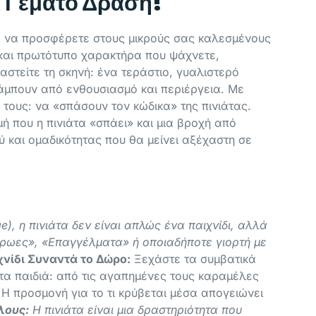
ι Γεμάτο Δράση!
τε να προσφέρετε στους μικρούς σας καλεσμένους
ό και πρωτότυπο χαρακτήρα που ψάχνετε,
στείτε τη σκηνή: ένα τεράστιο, γυαλιστερό
λάμπουν από ενθουσιασμό και περιέργεια. Με
 τους: να «σπάσουν τον κώδικα» της πινιάτας.
ή που η πινιάτα «σπάει» και μια βροχή από
ύ και ομαδικότητας που θα μείνει αξέχαστη σε
), η πινιάτα δεν είναι απλώς ένα παιχνίδι, αλλά
 Ήρωες», «Επαγγέλματα» ή οποιαδήποτε γιορτή με
χνίδι Συναντά το Δώρο:
Ξεχάστε τα συμβατικά
 τα παιδιά: από τις αγαπημένες τους καραμέλες
 Η προσμονή για το τι κρύβεται μέσα απογειώνει
λους:
Η πινιάτα είναι μια δραστηριότητα που