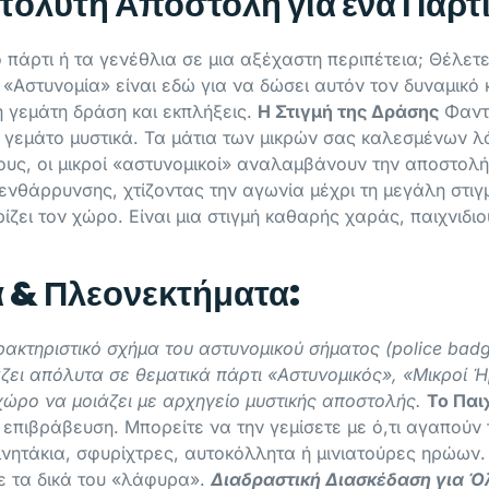
πόλυτη Αποστολή για ένα Πάρτ
ό πάρτι ή τα γενέθλια σε μια αξέχαστη περιπέτεια; Θέλε
 «Αστυνομία» είναι εδώ για να δώσει αυτόν τον δυναμικ
ή γεμάτη δράση και εκπλήξεις.
Η Στιγμή της Δράσης
Φαντα
, γεμάτο μυστικά. Τα μάτια των μικρών σας καλεσμένων 
ους, οι μικροί «αστυνομικοί» αναλαμβάνουν την αποστολή
νθάρρυνσης, χτίζοντας την αγωνία μέχρι τη μεγάλη στιγμ
ζει τον χώρο. Είναι μια στιγμή καθαρής χαράς, παιχνιδιο
ά & Πλεονεκτήματα:
ακτηριστικό σχήμα του αστυνομικού σήματος (police badge
ριάζει απόλυτα σε θεματικά πάρτι «Αστυνομικός», «Μικροί
 χώρο να μοιάζει με αρχηγείο μυστικής αποστολής.
Το Παι
 επιβράβευση. Μπορείτε να την γεμίσετε με ό,τι αγαπούν
ινητάκια, σφυρίχτρες, αυτοκόλλητα ή μινιατούρες ηρώων.
με τα δικά του «λάφυρα».
Διαδραστική Διασκέδαση για Ό