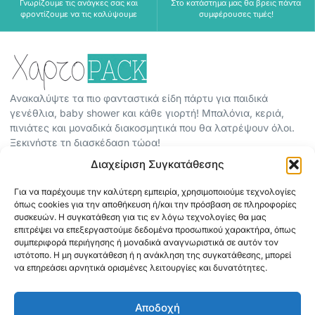
Γνωρίζουμε τις ανάγκες σας και
Στο κατάστημα μας θα βρεις πάντα
φροντίζουμε να τις καλύψουμε
συμφέρουσες τιμές!
Ανακαλύψτε τα πιο φανταστικά είδη πάρτυ για παιδικά
γενέθλια, baby shower και κάθε γιορτή! Μπαλόνια, κεριά,
πινιάτες και μοναδικά διακοσμητικά που θα λατρέψουν όλοι.
Ξεκινήστε τη διασκέδαση τώρα!
Διαχείριση Συγκατάθεσης
ΠΕΡΙΣΣΟΤΕΡΑ
Για να παρέχουμε την καλύτερη εμπειρία, χρησιμοποιούμε τεχνολογίες
ΟΡΟΙ ΧΡΗΣΗΣ
όπως cookies για την αποθήκευση ή/και την πρόσβαση σε πληροφορίες
ΠΟΛΙΤΙΚΗ ΑΠΟΡΡΗΤΟΥ
συσκευών. Η συγκατάθεση για τις εν λόγω τεχνολογίες θα μας
επιτρέψει να επεξεργαστούμε δεδομένα προσωπικού χαρακτήρα, όπως
ABOUT
συμπεριφορά περιήγησης ή μοναδικά αναγνωριστικά σε αυτόν τον
ΕΠΙΚΟΙΝΩΝΙΑ
ιστότοπο. Η μη συγκατάθεση ή η ανάκληση της συγκατάθεσης, μπορεί
να επηρεάσει αρνητικά ορισμένες λειτουργίες και δυνατότητες.
ΠΛΗΡΟΦΟΡΙΕΣ
Αποδοχή