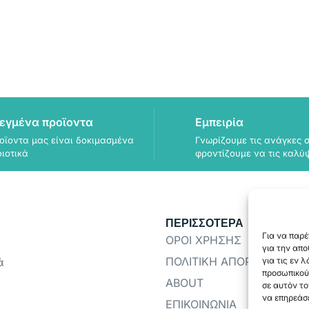
εγμένα προϊοντα
Εμπειρία
οϊοντα μας είναι δοκιμασμένα
Γνωρίζουμε τις ανάγκες σ
οιοτικά
φροντίζουμε να τις καλύ
ΠΕΡΙΣΣΟΤΕΡΑ
Για να παρέ
ΟΡΟΙ ΧΡΗΣΗΣ
για την απ
ΠΟΛΙΤΙΚΗ ΑΠΟΡΡΗΤΟΥ
ά
για τις εν 
προσωπικού
ABOUT
σε αυτόν το
να επηρεάσε
ΕΠΙΚΟΙΝΩΝΙΑ