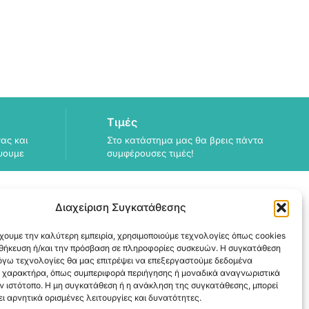
Τιμές
ας και
Στο κατάστημα μας θα βρεις πάντα
ψουμε
συμφέρουσες τιμές!
Διαχείριση Συγκατάθεσης
χουμε την καλύτερη εμπειρία, χρησιμοποιούμε τεχνολογίες όπως cookies
ΠΛΗΡΟΦΟΡΙΕΣ
οθήκευση ή/και την πρόσβαση σε πληροφορίες συσκευών. Η συγκατάθεση
λόγω τεχνολογίες θα μας επιτρέψει να επεξεργαστούμε δεδομένα
ΑΠΟΣΤΟΛΗ
 χαρακτήρα, όπως συμπεριφορά περιήγησης ή μοναδικά αναγνωριστικά
ΕΞΟΦΛΗΣΗ
ν ιστότοπο. Η μη συγκατάθεση ή η ανάκληση της συγκατάθεσης, μπορεί
ι αρνητικά ορισμένες λειτουργίες και δυνατότητες.