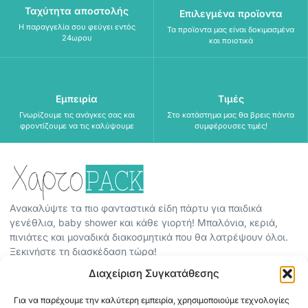
Ταχύτητα αποστολής
Επιλεγμένα προϊοντα
Η παραγγελία σου φεύγει εντός
Τα προϊοντα μας είναι δοκιμασμένα
24ωρου
και ποιοτικά
Εμπειρία
Τιμές
Γνωρίζουμε τις ανάγκες σας και
Στο κατάστημα μας θα βρεις πάντα
φροντίζουμε να τις καλύψουμε
συμφέρουσες τιμές!
Ανακαλύψτε τα πιο φανταστικά είδη πάρτυ για παιδικά
γενέθλια, baby shower και κάθε γιορτή! Μπαλόνια, κεριά,
πινιάτες και μοναδικά διακοσμητικά που θα λατρέψουν όλοι.
Ξεκινήστε τη διασκέδαση τώρα!
Διαχείριση Συγκατάθεσης
ΠΕΡΙΣΣΟΤΕΡΑ
ΟΡΟΙ ΧΡΗΣΗΣ
Για να παρέχουμε την καλύτερη εμπειρία, χρησιμοποιούμε τεχνολογίες