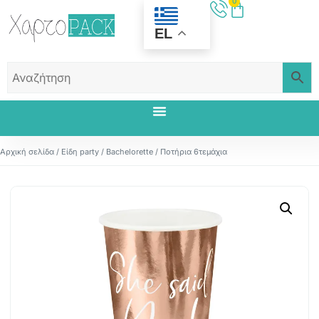
0
EL
Αρχική σελίδα
/
Είδη party
/
Bachelorette
/ Ποτήρια 6τεμάχια