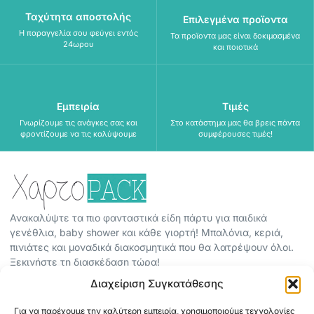
Ταχύτητα αποστολής
Επιλεγμένα προϊοντα
Η παραγγελία σου φεύγει εντός
Τα προϊοντα μας είναι δοκιμασμένα
24ωρου
και ποιοτικά
Εμπειρία
Τιμές
Γνωρίζουμε τις ανάγκες σας και
Στο κατάστημα μας θα βρεις πάντα
φροντίζουμε να τις καλύψουμε
συμφέρουσες τιμές!
Ανακαλύψτε τα πιο φανταστικά είδη πάρτυ για παιδικά
γενέθλια, baby shower και κάθε γιορτή! Μπαλόνια, κεριά,
πινιάτες και μοναδικά διακοσμητικά που θα λατρέψουν όλοι.
Ξεκινήστε τη διασκέδαση τώρα!
Διαχείριση Συγκατάθεσης
ΠΕΡΙΣΣΟΤΕΡΑ
Για να παρέχουμε την καλύτερη εμπειρία, χρησιμοποιούμε τεχνολογίες
ΟΡΟΙ ΧΡΗΣΗΣ