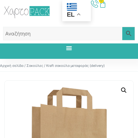
0
EL
Αρχική σελίδα
/
Σακούλες
/ Kraft σακούλα μεταφοράς (delivery)