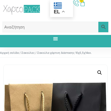
0
EL
Αρχική σελίδα
/
Σακούλες
/ Σακούλα χάρτινη διάστασης 10χ5,5χ14εκ.