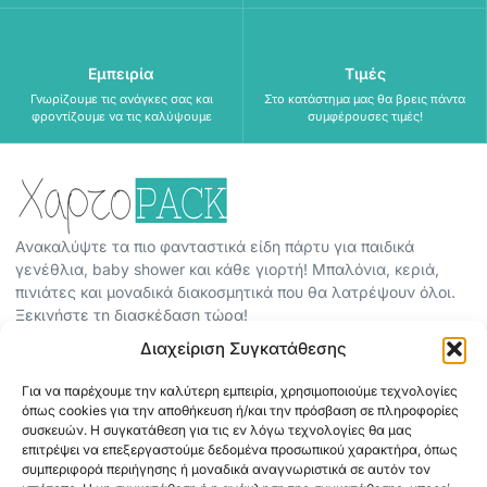
Εμπειρία
Τιμές
Γνωρίζουμε τις ανάγκες σας και
Στο κατάστημα μας θα βρεις πάντα
φροντίζουμε να τις καλύψουμε
συμφέρουσες τιμές!
Ανακαλύψτε τα πιο φανταστικά είδη πάρτυ για παιδικά
γενέθλια, baby shower και κάθε γιορτή! Μπαλόνια, κεριά,
πινιάτες και μοναδικά διακοσμητικά που θα λατρέψουν όλοι.
Ξεκινήστε τη διασκέδαση τώρα!
Διαχείριση Συγκατάθεσης
ΠΕΡΙΣΣΟΤΕΡΑ
Για να παρέχουμε την καλύτερη εμπειρία, χρησιμοποιούμε τεχνολογίες
ΟΡΟΙ ΧΡΗΣΗΣ
όπως cookies για την αποθήκευση ή/και την πρόσβαση σε πληροφορίες
ΠΟΛΙΤΙΚΗ ΑΠΟΡΡΗΤΟΥ
συσκευών. Η συγκατάθεση για τις εν λόγω τεχνολογίες θα μας
επιτρέψει να επεξεργαστούμε δεδομένα προσωπικού χαρακτήρα, όπως
ABOUT
συμπεριφορά περιήγησης ή μοναδικά αναγνωριστικά σε αυτόν τον
ΕΠΙΚΟΙΝΩΝΙΑ