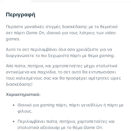
Περιγραφή
Περάστε μοναδικές στιγμές διασκέδασης με το θεματικό
σετ πάρτι
Game On
, ιδανικό για τους λάτρεις των
video
games
.
Αυτό το σετ περιλαμβάνει όλα όσα χρειάζεστε για να
διοργανώσετε το πιο ξεχωριστό πάρτι με θέμα
gaming
.
Από
πιάτα
,
ποτήρια
, και
χαρτοπετσέτες
μέχρι
στολιστικά
αντικείμενα
και
παιχνίδια
, το σετ αυτό θα εντυπωσιάσει
τους καλεσμένους σας και θα προσφέρει αμέτρητες ώρες
διασκέδασης!
Χαρακτηριστικά:
Ιδανικό για
gaming
πάρτι, πάρτι γενεθλίων ή πάρτι με
φίλους.
Περιλαμβάνει
πιάτα
,
ποτήρια
,
χαρτοπετσέτες
και
στολιστικά αξεσουάρ
με το θέμα
Game On
.