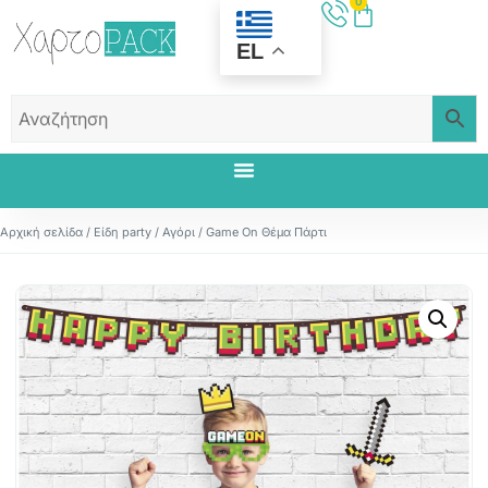
0
EL
Αρχική σελίδα
/
Είδη party
/
Αγόρι
/ Game On Θέμα Πάρτι