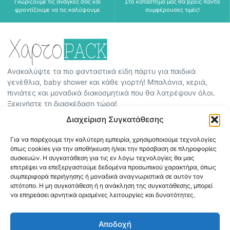
Γνωρίζουμε τις ανάγκες σας και
Στο κατάστημα μας θα βρεις πάντα
φροντίζουμε να τις καλύψουμε
συμφέρουσες τιμές!
Ανακαλύψτε τα πιο φανταστικά είδη πάρτυ για παιδικά
γενέθλια, baby shower και κάθε γιορτή! Μπαλόνια, κεριά,
πινιάτες και μοναδικά διακοσμητικά που θα λατρέψουν όλοι.
Ξεκινήστε τη διασκέδαση τώρα!
Διαχείριση Συγκατάθεσης
ΠΕΡΙΣΣΟΤΕΡΑ
Για να παρέχουμε την καλύτερη εμπειρία, χρησιμοποιούμε τεχνολογίες
ΟΡΟΙ ΧΡΗΣΗΣ
όπως cookies για την αποθήκευση ή/και την πρόσβαση σε πληροφορίες
ΠΟΛΙΤΙΚΗ ΑΠΟΡΡΗΤΟΥ
συσκευών. Η συγκατάθεση για τις εν λόγω τεχνολογίες θα μας
επιτρέψει να επεξεργαστούμε δεδομένα προσωπικού χαρακτήρα, όπως
ABOUT
συμπεριφορά περιήγησης ή μοναδικά αναγνωριστικά σε αυτόν τον
ΕΠΙΚΟΙΝΩΝΙΑ
ιστότοπο. Η μη συγκατάθεση ή η ανάκληση της συγκατάθεσης, μπορεί
να επηρεάσει αρνητικά ορισμένες λειτουργίες και δυνατότητες.
ΠΛΗΡΟΦΟΡΙΕΣ
Αποδοχή