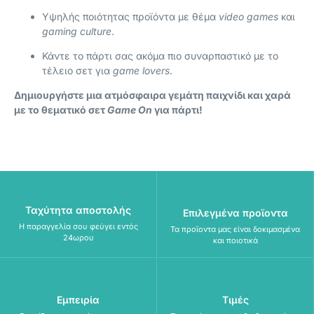
Υψηλής ποιότητας προϊόντα με θέμα
video games
και
gaming culture
.
Κάντε το πάρτι σας ακόμα πιο συναρπαστικό με το
τέλειο σετ για
game lovers
.
Δημιουργήστε μια ατμόσφαιρα γεμάτη παιχνίδι και χαρά
με το θεματικό σετ
Game On
για πάρτι!
Ταχύτητα αποστολής
Επιλεγμένα προϊοντα
Η παραγγελία σου φεύγει εντός
Τα προϊοντα μας είναι δοκιμασμένα
24ωρου
και ποιοτικά
Εμπειρία
Τιμές