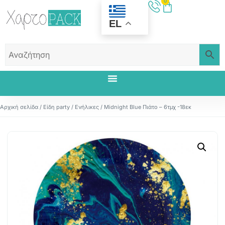
0
EL
Αρχική σελίδα
/
Είδη party
/
Ενήλικες
/ Midnight Blue Πιάτο – 6τμχ -18εκ