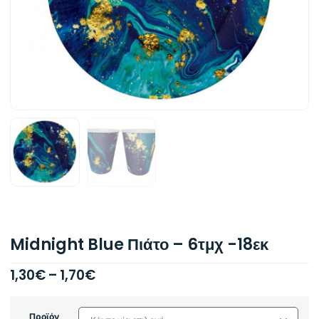
Midnight Blue Πιάτο – 6τμχ -18εκ
1,30
€
–
1,70
€
Προϊόν