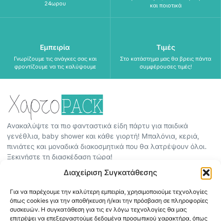
24ωρου
και ποιοτικά
Εμπειρία
Τιμές
Γνωρίζουμε τις ανάγκες σας και
Στο κατάστημα μας θα βρεις πάντα
φροντίζουμε να τις καλύψουμε
συμφέρουσες τιμές!
Ανακαλύψτε τα πιο φανταστικά είδη πάρτυ για παιδικά
γενέθλια, baby shower και κάθε γιορτή! Μπαλόνια, κεριά,
πινιάτες και μοναδικά διακοσμητικά που θα λατρέψουν όλοι.
Ξεκινήστε τη διασκέδαση τώρα!
Διαχείριση Συγκατάθεσης
ΠΕΡΙΣΣΟΤΕΡΑ
Για να παρέχουμε την καλύτερη εμπειρία, χρησιμοποιούμε τεχνολογίες
ΟΡΟΙ ΧΡΗΣΗΣ
όπως cookies για την αποθήκευση ή/και την πρόσβαση σε πληροφορίες
ΠΟΛΙΤΙΚΗ ΑΠΟΡΡΗΤΟΥ
συσκευών. Η συγκατάθεση για τις εν λόγω τεχνολογίες θα μας
επιτρέψει να επεξεργαστούμε δεδομένα προσωπικού χαρακτήρα, όπως
ABOUT