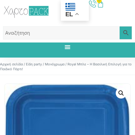
0
EL
Αρχική σελίδα
/
Είδη party
/
Μονόχρωμα
/ Royal Μπλε – Η Βασιλική Επιλογή για το
Παιδικό Πάρτι!